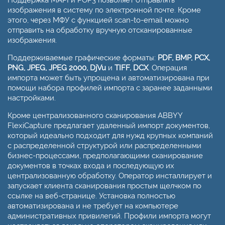
Поддержка MAPI и POP3 позволяет отправлять
изображения в систему по электронной почте. Кроме
этого, через МФУ с функцией scan-to-email можно
отправить на обработку вручную отсканированные
изображения.
Поддерживаемые графические форматы:
PDF, BMP, PCX,
PNG, JPEG, JPEG 2000, DjVu
и
TIFF, DCX
. Операция
импорта может быть упрощена и автоматизирована при
помощи набора профилей импорта с заранее заданными
настройками.
Кроме централизованного сканирования ABBYY
FlexiCapture предлагает удаленный импорт документов,
который идеально подходит для нужд крупных компаний
с распределенной структурой или распределенными
бизнес-процессами, предполагающими сканирование
документов в точках входа и последующую их
централизованную обработку. Оператор инсталлирует и
запускает клиента сканирования простым щелчком по
ссылке на веб-странице. Установка полностью
автоматизирована и не требует на компьютере
административных привилегий. Профили импорта могут