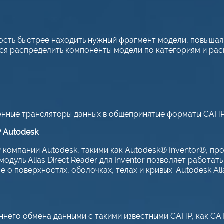
ость быстрее находить нужный фрагмент модели, повышая
ся распределить компоненты модели по категориям и ра
енные трансляторы данных в общепринятые форматы САПР:
 Autodesk
омпании Autodesk, такими как Autodesk® Inventor®, про
ь Alias Direct Reader для Inventor позволяет работать с
е о поверхностях, оболочках, телах и кривых. Autodesk Al
него обмена данными с такими известными САПР, как CAT