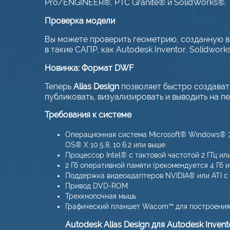
Pro/ENGINEER®, PTC Granite® и SolidWorks®.
Проверка модели
Вы можете проверить геометрию, созданную в 
в такие САПР, как Autodesk Inventor, Solidwor
Новинка: Формат DWF
Теперь
Alias Design
позволяет быстро создават
публиковать, визуализировать и выводить на 
Требования к системе
Операционная система Microsoft® Windows® 7, 
OS® X 10.5.8, 10.6.2 или выше
Процессор Intel® с тактовой частотой 2 ГГц 
2 Гб оперативной памяти (рекомендуется 4 Гб и
Поддержка видеоадаптеров NVIDIA® или ATI с 
Привод DVD-ROM
Трехкнопочная мышь
Графический планшет Wacom™ для построения
Autodesk Alias Design для Autodesk Invent