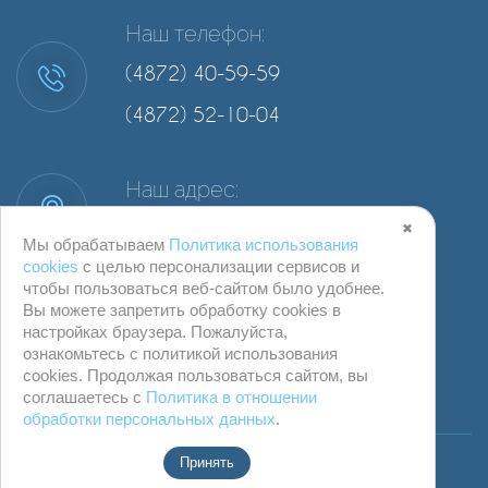
Наш телефон:
(4872) 40-59-59
(4872) 52-10-04
Наш адрес:
г. Тула, ул. Степанова, д. 34А, офис 2
✖
Мы обрабатываем
Политика использования
cookies
с целью персонализации сервисов и
чтобы пользоваться веб-сайтом было удобнее.
Вы можете запретить обработку сookies в
настройках браузера. Пожалуйста,
ознакомьтесь с политикой использования
cookies. Продолжая пользоваться сайтом, вы
соглашаетесь с
Политика в отношении
обработки персональных данных
.
© ООО "Компания Бревис" г. Тула
Принять