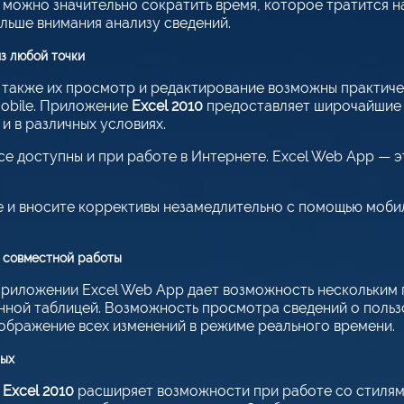
можно значительно сократить время, которое тратится н
ольше внимания анализу сведений.
з любой точки
а также их просмотр и редактирование возможны практиче
obile. Приложение
Excel 2010
предоставляет широчайшие 
и в различных условиях.
ice доступны и при работе в Интернете. Excel Web App —
е и вносите коррективы незамедлительно с помощью мобил
ь совместной работы
риложении Excel Web App дает возможность нескольким п
нной таблицей. Возможность просмотра сведений о поль
ображение всех изменений в режиме реального времени.
ных
и
Excel 2010
расширяет возможности при работе со стилям