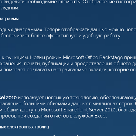
ро выделять необходимые элементы. Отображение гистогра
глядным.
иаграммы
одных диаграммах. Теперь отображать данные можно непо
 обеспечивает более эффективную и удобную работу.
к функциям. Новый режим Microsoft Office Backstage при
хранения, печати, публикации и предоставления общего д
и помогает создавать настраиваемые вкладки, которые о
el 2010
использует новейшую технологию, обеспечивающу
правление большими объемами данных в миллионах строк. 
м общий доступ в Microsoft SharePoint Server 2010, благо
просов при создании отчетов в службах Excel.
ных электронных таблиц