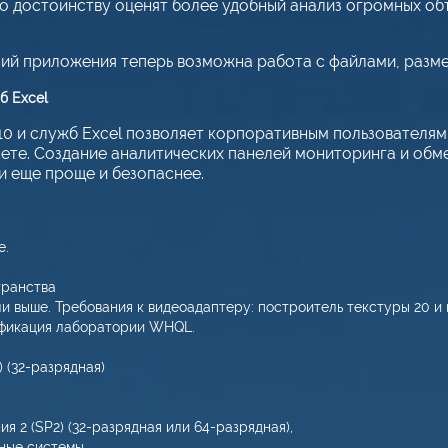
по достоинству оценят более удобный анализ огромных о
сий приложения теперь возможна работа с файлами, разме
б Excel
010 и служб Excel позволяет корпоративным пользователя
нете. Создание аналитических панелей мониторинга и об
и еще проще и безопаснее.
е.
транства
и выше. Требования к видеоадаптеру: построитель текстуры 20 и
тификация лаборатории WHQL.
 (32-разрядная)
я 2 (SP2) (32-разрядная или 64-разрядная),
ные системы.