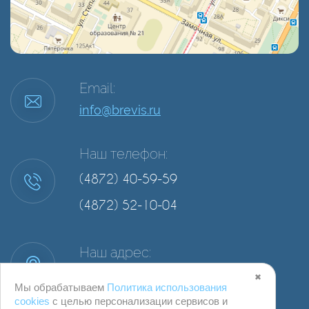
Email:
info@brevis.ru
Наш телефон:
(4872) 40-59-59
(4872) 52-10-04
Наш адрес:
г. Тула, ул. Степанова, д. 34А, офис 2
✖
Мы обрабатываем
Политика использования
cookies
с целью персонализации сервисов и