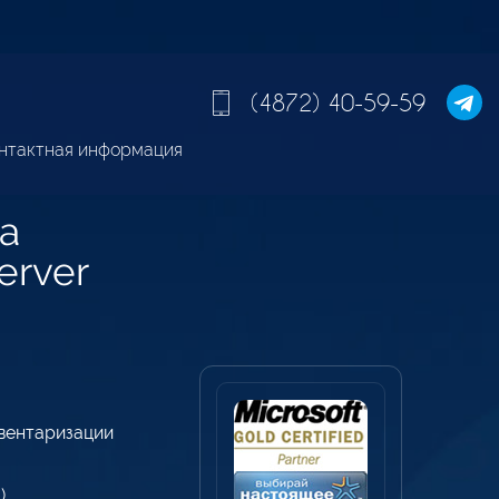
(4872) 40-59-59
нтактная информация
ta
erver
вентаризации
)