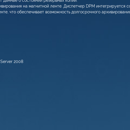
т данные о состоянии резервных копий.
ирования на магнитной ленте. Диспетчер DPM интегрируется с
енте, что обеспечивает возможность долгосрочного архивировани
 Server 2008