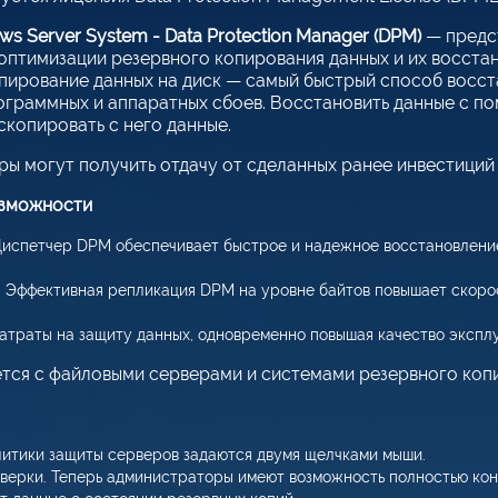
s Server System - Data Protection Manager (DPM)
— предс
оптимизации резервного копирования данных и их восста
пирование данных на диск — самый быстрый способ восст
ограммных и аппаратных сбоев. Восстановить данные с п
скопировать с него данные.
ы могут получить отдачу от сделанных ранее инвестиций 
озможности
Диспетчер DPM обеспечивает быстрое и надежное восстановление
. Эффективная репликация DPM на уровне байтов повышает скоро
атраты на защиту данных, одновременно повышая качество экспл
ется с файловыми серверами и системами резервного копи
литики защиты серверов задаются двумя щелчками мыши.
верки. Теперь администраторы имеют возможность полностью ко