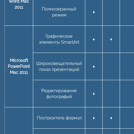
Word Mac
2011
Полноэкранный
♦
режим
Графические
♦
♦
элементы SmartArt
Microsoft
Широковещательный
PowerPoint
♦
показ презентаций
Mac 2011
Редактирование
♦
фотографий
Построитель формул
♦
♦