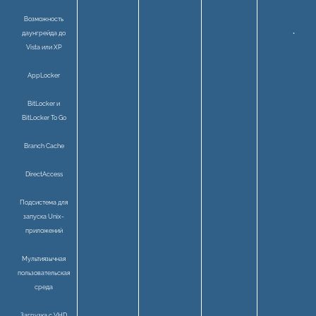
Возможность
даунгрейда до
•
Vista или XP
AppLocker
BitLocker и
BitLocker To Go
Branch Cache
DirectAccess
Подсистема для
запуска Unix-
приложений
Мультиязычная
пользовательская
среда
Загрузка с VHD