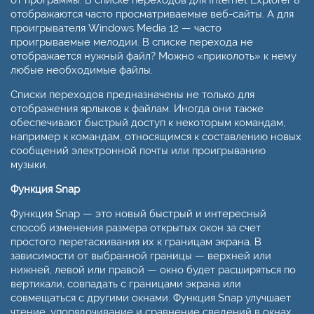
от программы. В списке переходов для Internet Explorer 8
отображаются часто просматриваемые веб-сайты. А для
проигрывателя Windows Media 12 — часто
проигрываемые мелодии. В списке перехода не
отображается нужный файл? Можно «приколоть» к нему
любые необходимые файлы.
Списки переходов предназначены не только для
отображения ярлыков к файлам. Иногда они также
обеспечивают быстрый доступ к некоторым командам,
например к командам, относящимся к составлению новых
сообщений электронной почты или проигрыванию
музыки.
Функция Snap
Функция Snap — это новый быстрый и интересный
способ изменения размера открытых окон за счет
простого перетаскивания их к границам экрана. В
зависимости от выбранной границы — верхней или
нижней, левой или правой — окно будет расширяться по
вертикали, совпадать с границами экрана или
совмещаться с другими окнами. Функция Snap улучшает
чтение, упорядочивание и сравнение сведений в окнах.