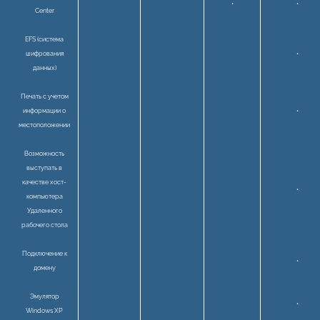
•
•
Center
EFS (система
шифрования
•
данных)
Печать с учетом
информации о
•
местоположении
Возможность
выступать в
качестве хост-
•
компьютера
Удаленного
рабочего стола
Подключение к
•
домену
Эмулятор
•
Windows XP