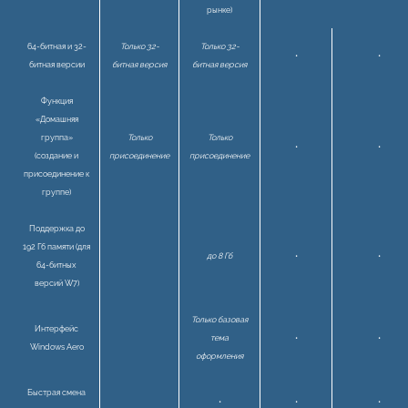
рынке)
64-битная и 32-
Только 32-
Только 32-
•
•
битная версии
битная версия
битная версия
Функция
«Домашняя
группа»
Только
Только
•
•
(создание и
присоединение
присоединение
присоединение к
группе)
Поддержка до
192 Гб памяти (для
до 8 Гб
•
•
64-битных
версий W7)
Только базовая
Интерфейс
тема
•
•
Windows Aero
оформления
Быстрая смена
•
•
•