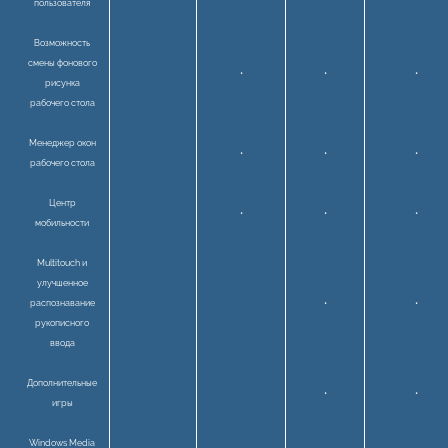
пользователя
Возможность
смены фонового
•
•
•
рисунка
рабочего стола
Менеджер окон
•
•
•
рабочего стола
Центр
•
•
•
мобильности
Multitouch и
улучшенное
распознавание
•
•
рукописного
ввода
Дополнительные
•
•
игры
Windows Media