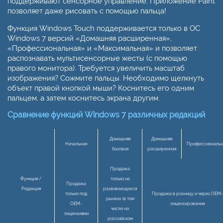
поддерживают сенсорное управление. Приложение Paint
позволяет даже рисовать с помощью пальца!
Функция Windows Touch поддерживается только в ОС
Windows 7 версий «Домашняя расширенная»,
«Профессиональная» и «Максимальная» и позволяет
распознавать мультисенсорные жесты (с помощью
правого монитора). Требуется увеличить масштаб
изображения? Сожмите пальцы. Необходимо щелкнуть
объект правой кнопкой мыши? Коснитесь его одним
пальцем, а затем коснитесь экрана другим.
Сравнение функций Windows 7 различных редакций
Домашняя
Домашняя
Начальная
Профессиональн
базовая
расширенная
Продажа
Функция /
только на
Продажа
Редакция
развивающихся
только под
Продажа в розницу и через OEM-
рынках (в том
OEM-
лицензирование
числе на
лицензиями
российском