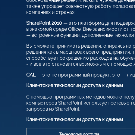
обоснованные решения, искать нужные данные 
также упрощает совместную работу пользовате
компаниях и странах.
SharePoint 2010
— это платформа для поддержк
в знакомой среде Office. Вне зависимости от т
— встроенные функции, дополненные технолог
Вы сможете принимать решения, опираясь на р
решения как в масштабах всего предприятия, т
способствует сокращению расходов на обучен
- и все это становится возможным с помощью
CAL
— это не программный продукт, это — лице
Клиентские технологии доступа к данным
С помощью программных методов можно получат
компьютеров SharePoint использует сетевые те
запросов из SharePoint.
Клиентские технологии доступа к данным
Технология доступа