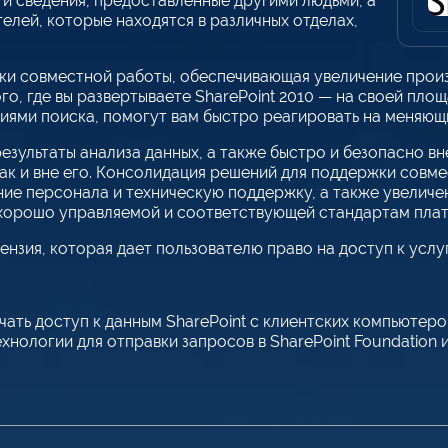
и сведения, предоставленные другими людьми, а
лей, которые находятся в различных отделах,
и совместной работы, обеспечивающая увеличение произ
ого, где вы развертываете SharePoint 2010 — на своей пло
иями поиска, помогут вам быстро реагировать на меняющ
езультаты анализа данных, а также быстро и безопасно в
ак и вне его. Консолидация решений для поддержки совме
ие персонала и техническую поддержку, а также увелич
 хорошо управляемой и соответствующей стандартам пла
нзия, которая дает пользователю право на доступ к услу
ь доступ к данным SharePoint с клиентских компьютеров
хнологии для отправки запросов в SharePoint Foundation и