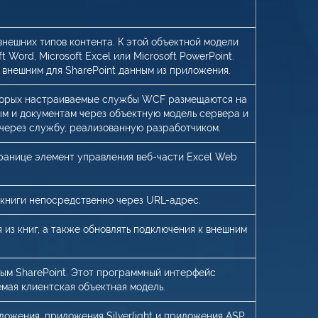
внешних типов контента. К этой объектной модели
 Word, Microsoft Excel или Microsoft PowerPoint.
 внешним для SharePoint данным из приложения.
оторых настраиваемые службы WCF размещаются на
ым и документам через объектную модель сервера и
 через службу, реализованную разработчиком.
транице элемент управления веб-части Excel Web
 книги непосредственно через URL-адрес.
 из книг, а также обновлять подключения к внешним
ым SharePoint. Этот программный интерфейс
мая клиентская объектная модель.
ожения, приложения Silverlight и приложения ASP