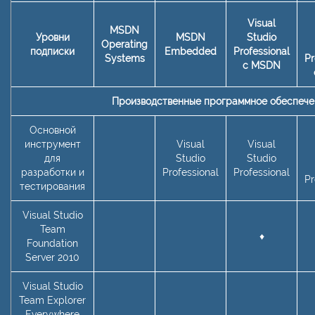
Visual
MSDN
Уровни
MSDN
Studio
Operating
подписки
Embedded
Professional
Systems
Pr
с MSDN
Производственные программное обеспече
Основной
инструмент
Visual
Visual
для
Studio
Studio
разработки и
Professional
Professional
Pr
тестирования
Visual Studio
Team
♦
Foundation
Server 2010
Visual Studio
Team Explorer
Everywhere