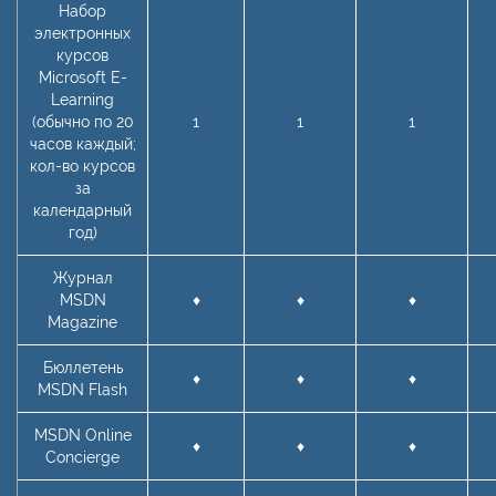
Набор
электронных
курсов
Microsoft E-
Learning
(обычно по 20
1
1
1
часов каждый;
кол-во курсов
за
календарный
год)
Журнал
MSDN
♦
♦
♦
Magazine
Бюллетень
♦
♦
♦
MSDN Flash
MSDN Online
♦
♦
♦
Concierge