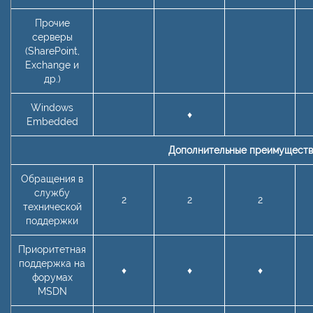
Прочие
серверы
(SharePoint,
Exchange и
др.)
Windows
♦
Embedded
Дополнительные преимущест
Обращения в
службу
2
2
2
технической
поддержки
Приоритетная
поддержка на
♦
♦
♦
форумах
MSDN