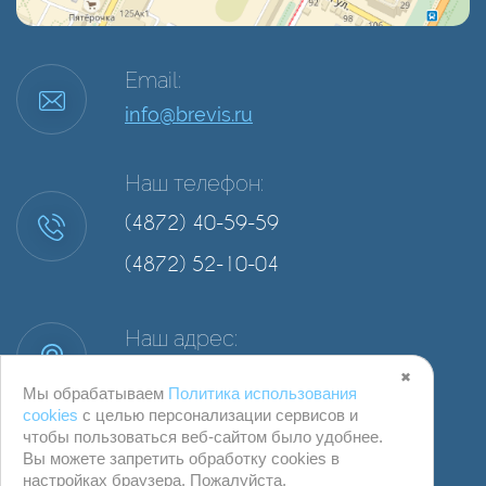
Email:
info@brevis.ru
Наш телефон:
(4872) 40-59-59
(4872) 52-10-04
Наш адрес:
г. Тула, ул. Степанова, д. 34А, офис 2
✖
Мы обрабатываем
Политика использования
cookies
с целью персонализации сервисов и
чтобы пользоваться веб-сайтом было удобнее.
Вы можете запретить обработку сookies в
настройках браузера. Пожалуйста,