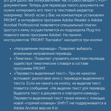
9.0 для удобства пользователей, часто работающих с PDF-
документами. Теперь для перевода такого документа не
нужно копировать его текст в текстовый редактор
(например, Word): если у Вас на компьютере установлен
PROMT, в интерфейсе программ Adobe Reader и Adobe
Acrobat Professional появляется специальный плагин
(доступ к нему осуществляется из подраздела Plug-Ins
главного меню программ Adobe). На панели
инструментов “PROMT Translator” находятся три кнопки:
«Направление перевода». Позволяет выбирать
возможные направления перевода.
«Тематика». Позволяет управлять качеством перевода,
задействуя тематические словари в составе
программы PROMT.
«Перевести выделенный текст». При ее нажатии
всплывает диалоговое окно с переводом выделенного
текста. Если же нажать на кнопку, не выделив текст,
появится сообщение: «Не выделен текст для перевода.
Выделите текст в документе и повторите команду».
Перевести выделенный текст также можно с помощью
новой «горячей клавиши» Shift+T (не поддерживается в
Adobe Acrobat версии 6.0).