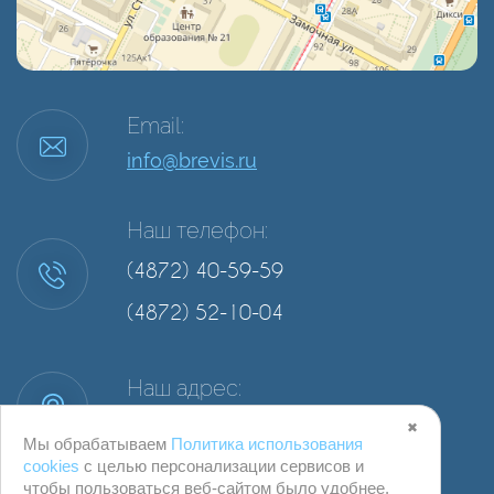
Email:
info@brevis.ru
Наш телефон:
(4872) 40-59-59
(4872) 52-10-04
Наш адрес:
г. Тула, ул. Степанова, д. 34А, офис 2
✖
Мы обрабатываем
Политика использования
cookies
с целью персонализации сервисов и
чтобы пользоваться веб-сайтом было удобнее.