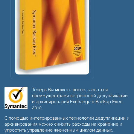
Теперь Вы можете воспользоваться
преимуществами встроенной дедупликации
и архивирования Exchange в Backup Exec
2010.
С помощью интегрированных технологий дедупликации и
архивирования можно снизить расходы на хранение и
упростить управление жизненным циклом данных.